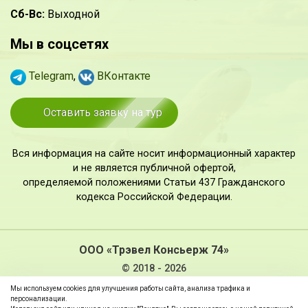
Сб-Вс:
Выходной
Мы в соцсетях
Telegram
,
ВКонтакте
Оставить заявку на тур
Вся информация на сайте носит информационный характер
и не является публичной офертой,
определяемой положениями Статьи 437 Гражданского
кодекса Российской Федерации.
ООО «Трэвел Консьерж 74»
© 2018 - 2026
Мы используем cookies для улучшения работы сайта, анализа трафика и
Политика в отношении обработки персональных
персонализации.
данных