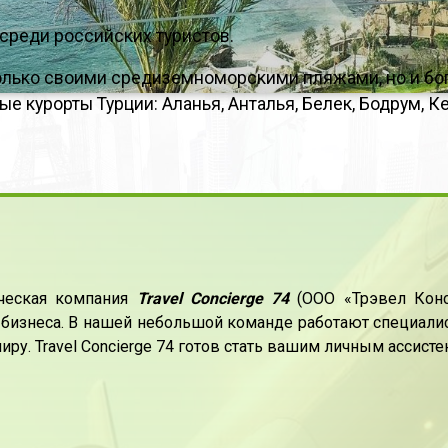
среди российских туристов.
только своими средиземноморскими пляжами, но и бо
 курорты Турции: Аланья, Анталья, Белек, Бодрум, К
ическая компания
Travel Concierge 74
(ООО «Трэвел Конс
бизнеса. В нашей небольшой команде работают специали
иру. Travel Concierge 74 готов стать вашим личным ассист