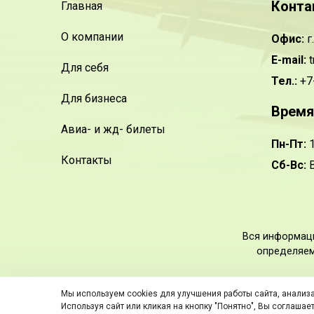
Конта
Главная
О компании
Офис:
г
E-mail:
t
Для себя
Тел.:
+7
Для бизнеса
Время
Авиа- и жд- билеты
Пн-Пт:
1
Контакты
Сб-Вс:
В
Вся информаци
определяем
Мы используем cookies для улучшения работы сайта, анализа
ООО «Трэвел Консьерж 74»
Используя сайт или кликая на кнопку "Понятно", Вы соглашае